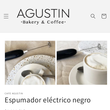
Ir
directamente
al contenido
Carrito
Ir
directamente
a la
información
del producto
CAFE AGUSTIN
Espumador eléctrico negro