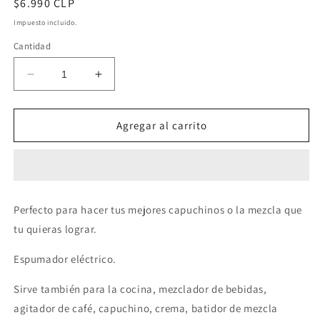
Precio
$6.990 CLP
habitual
Impuesto incluido.
Cantidad
Reducir
Aumentar
cantidad
cantidad
para
para
Espumador
Espumador
Agregar al carrito
eléctrico
eléctrico
negro
negro
Perfecto para hacer tus mejores capuchinos o la mezcla que
tu quieras lograr.
Espumador eléctrico.
Sirve también para la cocina, mezclador de bebidas,
agitador de café, capuchino, crema, batidor de mezcla